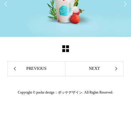


PREVIOUS
NEXT
Copyright ©
pocke design：ポッケデザイン. All Rights Reserved.