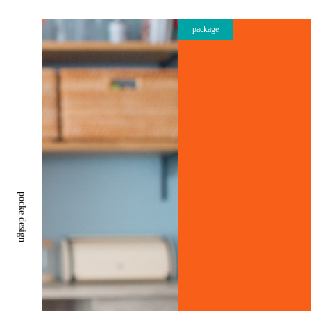
package
pocke design